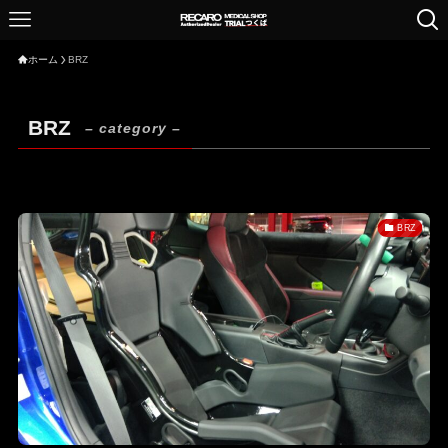
ホーム
BRZ
BRZ
– category –
BRZ