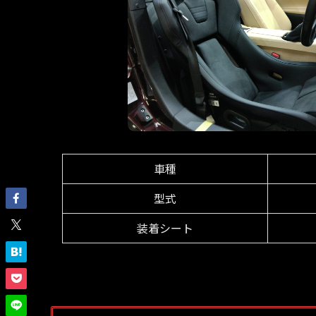
車種
型式
装着シート