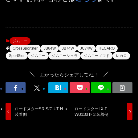
ジムニー
CrossSportster
JB64W
JB74W
JC74W
RECARO
SportSter
ジムニー
ジムニーシェラ
ジムニーノマド
レカロ
よかったらシェアしてね！
ロードスターSR-S/C UT H
ロードスターLX-F
装着例
WU110H×２装着例