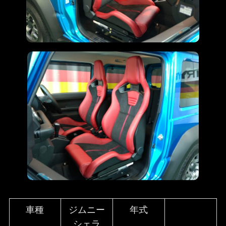
車種
ジムニー
年式
シェラ